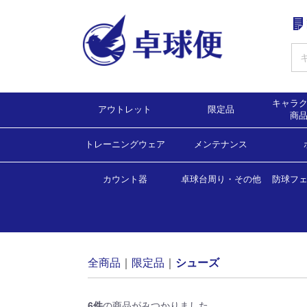
キャラ
アウトレット
限定品
商
トレーニングウェア
ゲームシャツ
ゲームパンツ
シューズ
ラケット
ラバー
バッグ・ラケットケース
ソックス・タオル・バンド
メンテナンス・アクセサリー他
Ｔシャツ
トレーニングウェア
ボール
ラバー
ラケット
シューズ
バッグ・ラケットケース
Tシャツ
メンテナンス
アクセサリー
ユニフォーム
タオル・ソックス
ボール
メンテナンス
ゲームシャツ（2
ゲームシャツ（6
ゲームシャツ（5
ゲームシャツ（4
ゲームシャツ（4
ゲームシャツ（3
ゲームシャツ（3
ゲームシャツ（
ゲームパンツ（
ゲームパンツ・
カウント器
卓球台周り・その他
防球フ
練習
試合
ラー
全商品
限定品
シューズ
6
件
の商品がみつかりました。