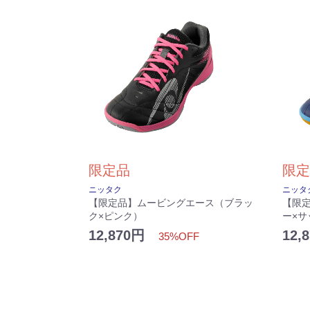
限定品
限定
ニッタク
ニッタ
【限定品】ムービングエース（ブラッ
【限
ク×ピンク）
ー×サ
12,870円
12
35%OFF