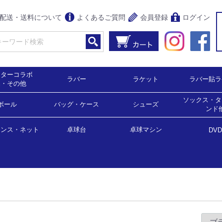
配送・送料について
よくあるご質問
会員登録
ログイン
クターコラボ
ラバー
ラケット
ラバー貼ラ
品・その他
ソックス・タ
,900円均一）
0％OFF）
0％OFF)
5％OFF)
0％OFF）
5％OFF)
0％OFF）
女子用）
男女兼用）
スコート（女子用）
ボール
裏ソフト
表ソフト
粒高
アンチ
ラージボール用
バッグ・ケース
シェークハンド(攻撃用)
シェークハンド(守備用)
ペンホルダー
反転式
中国式
ラージボール用
シューズ
シェーク
ペンホル
ラージ用
ンド
ェンス・ネット
球
球
ジボール用
バック・ボールケース
ラケットケース
卓球台
卓球マシン
ソックス
タオル・
サポータ
DVD
卓球台（国際公式規格サイズ）
家庭用サイズ・ミニ卓球台
卓球マシン
ラージボール用