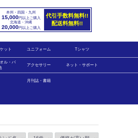
本州・四国・九州
代引手数料無料!!
15,000
円以上ご購入
北海道・沖縄
配送料無料!!
20,000
円以上ご購入
ケット
ユニフォーム
Tシャツ
オル・バ
ハンド
ダー
ゲームシャツ(男女兼用)
ゲームシャツ(女子用）
ゲームパンツ(男女兼用)
ゲームパンツ(女子用)
アクセサリー
ネット・サポート
他
バンド
ー他
月刊誌・書籍
ネット・サポート
ラージボール用
月刊誌
書籍