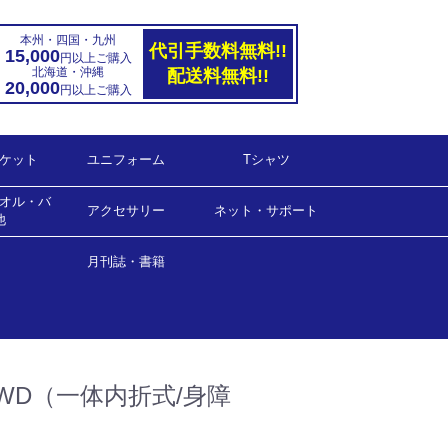
本州・四国・九州
代引手数料無料!!
15,000
円以上ご購入
北海道・沖縄
配送料無料!!
20,000
円以上ご購入
ケット
ユニフォーム
Tシャツ
オル・バ
ハンド
ダー
ゲームシャツ(男女兼用)
ゲームシャツ(女子用）
ゲームパンツ(男女兼用)
ゲームパンツ(女子用)
アクセサリー
ネット・サポート
他
バンド
ー他
月刊誌・書籍
ネット・サポート
ラージボール用
月刊誌
書籍
2WD（一体内折式/身障