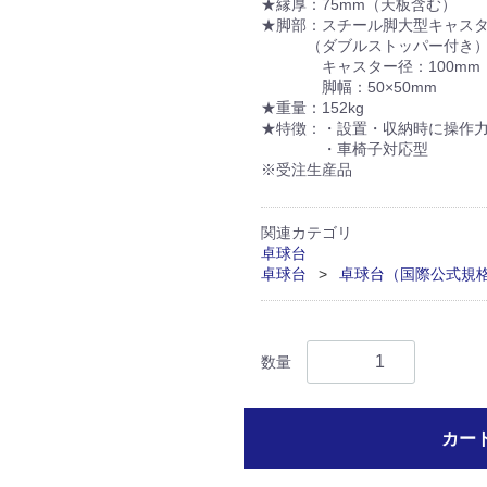
★縁厚：75mm（天板含む）
★脚部：スチール脚大型キャス
（ダブルストッパー付き
キャスター径：100mm
脚幅：50×50mm
★重量：152kg
★特徴：・設置・収納時に操作力
・車椅子対応型
※受注生産品
関連カテゴリ
卓球台
卓球台
卓球台（国際公式規
数量
カー