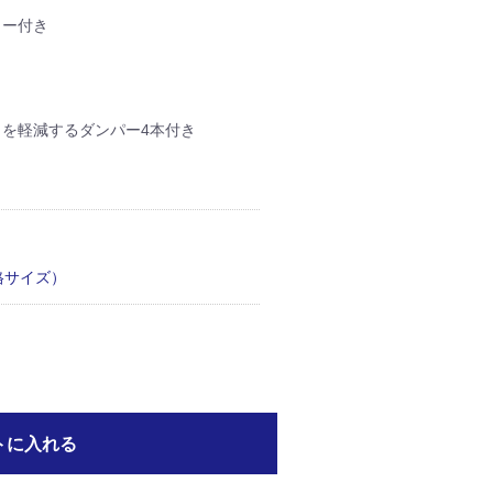
ター付き
）
を軽減するダンパー4本付き
格サイズ）
トに入れる