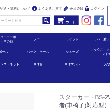
配送・送料について
よくあるご質問
会員登録
ログイン
クターコラボ
ラバー
ラケット
ラバー貼ラ
品・その他
ソックス・タ
,900円均一）
0％OFF）
0％OFF)
5％OFF)
0％OFF）
5％OFF)
0％OFF）
女子用）
男女兼用）
スコート（女子用）
ボール
裏ソフト
表ソフト
粒高
アンチ
ラージボール用
バッグ・ケース
シェークハンド(攻撃用)
シェークハンド(守備用)
ペンホルダー
反転式
中国式
ラージボール用
シューズ
シェーク
ペンホル
ラージ用
ンド
ェンス・ネット
球
球
ジボール用
バック・ボールケース
ラケットケース
卓球台
卓球マシン
ソックス
タオル・
サポータ
DVD
卓球台（国際公式規格サイズ）
家庭用サイズ・ミニ卓球台
卓球マシン
ラージボール用
スターカー・BS-
者(車椅子)対応型）