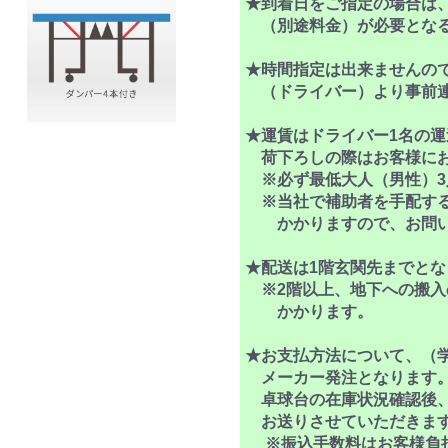
★到着日をご指定の場合は
（別途料金）が必要となる
★時間指定は出来ませんの
（ドライバー）より事前連
★運賃はドライバー1名の
荷下ろしの際はお客様にお
※必ず最低大人（男性）3
※当社で補助者を手配する
かかりますので、お問い
★配送は1階玄関先までとな
※2階以上、地下への搬入
かかります。
★お支払方法について、（
メーカー発注となります
卓球台の在庫状況確認後、
お送りさせていただきま
※振込手数料はお客様負