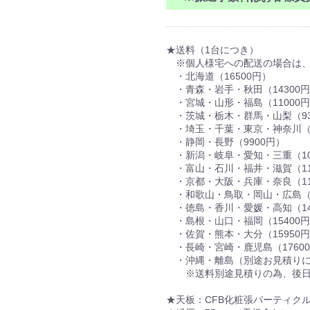
★送料（1台につき）
※個人様宅への配送の場合は、
・北海道（16500円）
・青森・岩手・秋田（14300
・宮城・山形・福島（11000
・茨城・栃木・群馬・山梨（93
・埼玉・千葉・東京・神奈川（8
・静岡・長野（9900円）
・新潟・岐阜・愛知・三重（10
・富山・石川・福井・滋賀（11
・京都・大阪・兵庫・奈良（11
・和歌山・鳥取・岡山・広島（1
・徳島・香川・愛媛・高知（14
・島根・山口・福岡（15400
・佐賀・熊本・大分（15950
・長崎・宮崎・鹿児島（1760
・沖縄・離島（別途お見積り
※送料別途見積りの為、後日
★天板：CFB化粧張パーティクル