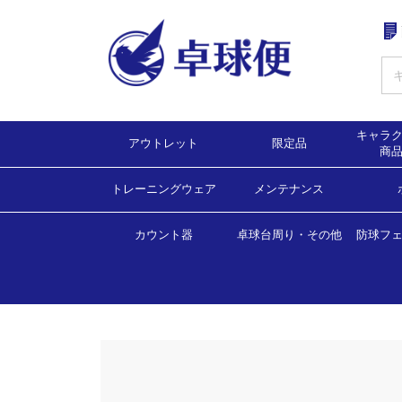
キャラ
アウトレット
限定品
商
トレーニングウェア
ゲームシャツ
ゲームパンツ
シューズ
ラケット
ラバー
バッグ・ラケットケース
ソックス・タオル・バンド
メンテナンス・アクセサリー他
Ｔシャツ
トレーニングウェア
ボール
ラバー
ラケット
シューズ
バッグ・ラケットケース
Tシャツ
メンテナンス
アクセサリー
ユニフォーム
タオル・ソックス
ボール
メンテナンス
ゲームシャツ（2
ゲームシャツ（6
ゲームシャツ（5
ゲームシャツ（4
ゲームシャツ（4
ゲームシャツ（3
ゲームシャツ（3
ゲームシャツ（
ゲームパンツ（
ゲームパンツ・
カウント器
卓球台周り・その他
防球フ
練習
試合
ラー