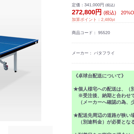
定価：
341,000円
(税込)
272,800円
(税込) 20%O
加算ポイント：
2,480
pt
商品コード：
95520
メーカー： バタフライ
《卓球台配送について》
★個人様宅への配送は、（
※受注後、納期と合わせて
（メーカーへ確認の為、少
★配送先周辺の道路が狭い
（別途料金）が必要となる