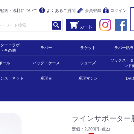
配送・送料について
よくあるご質問
会員登録
ログイン
クターコラボ
ラバー
ラケット
ラバー貼ラ
品・その他
ソックス・タ
,900円均一）
0％OFF）
0％OFF)
5％OFF)
0％OFF）
5％OFF)
0％OFF）
女子用）
男女兼用）
スコート（女子用）
ボール
裏ソフト
表ソフト
粒高
アンチ
ラージボール用
バッグ・ケース
シェークハンド(攻撃用)
シェークハンド(守備用)
ペンホルダー
反転式
中国式
ラージボール用
シューズ
シェーク
ペンホル
ラージ用
ンド
ェンス・ネット
球
球
ジボール用
バック・ボールケース
ラケットケース
卓球台
卓球マシン
ソックス
タオル・
サポータ
DVD
卓球台（国際公式規格サイズ）
家庭用サイズ・ミニ卓球台
卓球マシン
ラージボール用
ラインサポーター
定価：
2,200円
(税込)