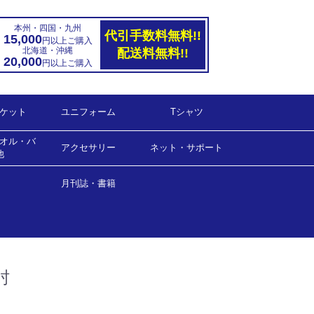
本州・四国・九州
代引手数料無料!!
15,000
円以上ご購入
北海道・沖縄
配送料無料!!
20,000
円以上ご購入
ケット
ユニフォーム
Tシャツ
オル・バ
ハンド
ダー
ゲームシャツ(男女兼用)
ゲームシャツ(女子用）
ゲームパンツ(男女兼用)
ゲームパンツ(女子用)
アクセサリー
ネット・サポート
他
バンド
ー他
月刊誌・書籍
ネット・サポート
ラージボール用
月刊誌
書籍
肘