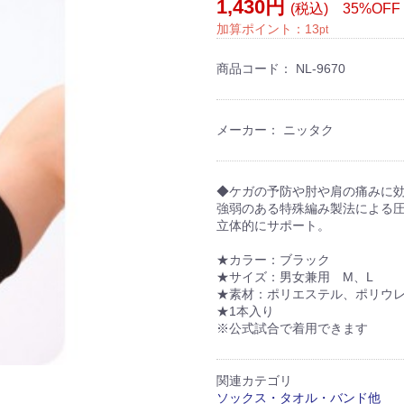
1,430円
(税込) 35%OFF
加算ポイント：
13
pt
商品コード：
NL-9670
メーカー： ニッタク
◆ケガの予防や肘や肩の痛みに
強弱のある特殊編み製法による
立体的にサポート。
★カラー：ブラック
★サイズ：男女兼用 M、L
★素材：ポリエステル、ポリウ
★1本入り
※公式試合で着用できます
関連カテゴリ
ソックス・タオル・バンド他