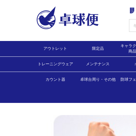
キャラ
アウトレット
限定品
商
トレーニングウェア
ゲームシャツ
ゲームパンツ
シューズ
ラケット
ラバー
バッグ・ラケットケース
ソックス・タオル・バンド
メンテナンス・アクセサリー他
Ｔシャツ
トレーニングウェア
ボール
ラバー
ラケット
シューズ
バッグ・ラケットケース
Tシャツ
メンテナンス
アクセサリー
ユニフォーム
タオル・ソックス
ボール
メンテナンス
ゲームシャツ（2
ゲームシャツ（6
ゲームシャツ（5
ゲームシャツ（4
ゲームシャツ（4
ゲームシャツ（3
ゲームシャツ（3
ゲームシャツ（
ゲームパンツ（
ゲームパンツ・
カウント器
卓球台周り・その他
防球フ
練習
試合
ラー