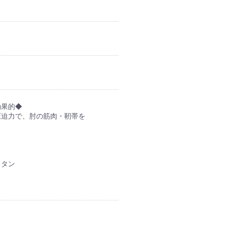
効果的◆
圧迫力で、肘の筋肉・靭帯を
レタン